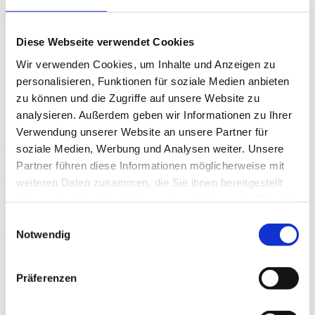
beinhalten das gleiche Speisenangebot im Rahmen
von Buffetstationen auf Ebene 0. Der Unterschied
besteht darin, dass bei einem
„Bertha’s“
-Ticket ein
Diese Webseite verwendet Cookies
Sitzplatz im Restaurant Bertha’s bis 23:00 Uhr garantiert
Wir verwenden Cookies, um Inhalte und Anzeigen zu
für Sie reserviert ist.
personalisieren, Funktionen für soziale Medien anbieten
zu können und die Zugriffe auf unsere Website zu
Die
Flanierkarte
beinhaltet keinen fest reservierten
analysieren. Außerdem geben wir Informationen zu Ihrer
Sitzplatz. Stattdessen können Sie die verschiedenen
Verwendung unserer Website an unsere Partner für
Sitz- und Stehbereiche vor Ort flexibel nutzen – je nach
soziale Medien, Werbung und Analysen weiter. Unsere
Verfügbarkeit.
Partner führen diese Informationen möglicherweise mit
Wenn Sie im Besitz eines gültigen Presseausweises sind,
weiteren Daten zusammen, die Sie ihnen bereitgestellt
geben Sie uns Ihren Kartenwunsch für Flanier- oder
haben oder die sie im Rahmen Ihrer Nutzung der Dienste
Bertha’s-Karten gerne per Mail an
gesammelt haben.
Einwilligungsauswahl
karten@landespresseball-bw.de
durch.
Notwendig
Ihre Ansprechpartner:innen sind:
Präferenzen
LANDESPRESSEBALLBÜRO IN BIETIGHEIM