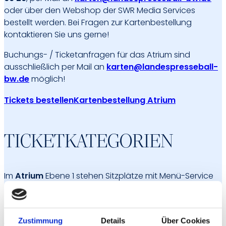
oder über den Webshop der SWR Media Services
bestellt werden. Bei Fragen zur Kartenbestellung
kontaktieren Sie uns gerne!
Buchungs- / Ticketanfragen für das Atrium sind
ausschließlich per Mail an
karten@landespresseball-
bw.de
möglich!
Tickets bestellen
Kartenbestellung Atrium
TICKETKATEGORIEN
Im
Atrium
Ebene 1 stehen Sitzplätze mit Menü-Service
zur Verfügung.
Alternativ können Sie zwischen den Ticketkategorien
„Bertha’s“
und „
Flanierkarte“
wählen. Beide Tickets
Zustimmung
Details
Über Cookies